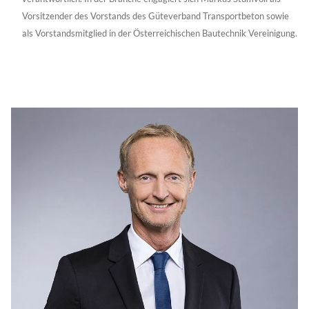
Vorsitzender des Vorstands des Güteverband Transportbeton sowie
als Vorstandsmitglied in der Österreichischen Bautechnik Vereinigung.